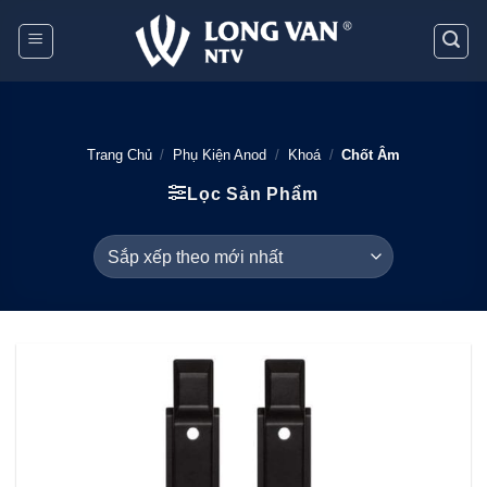
Bỏ
qua
nội
dung
Trang Chủ
/
Phụ Kiện Anod
/
Khoá
/
Chốt Âm
Lọc Sản Phẩm