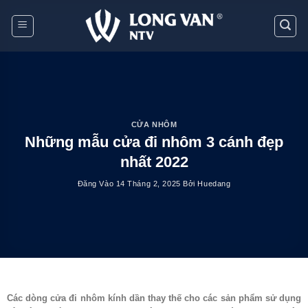
Bỏ
qua
nội
dung
CỬA NHÔM
Những mẫu cửa đi nhôm 3 cánh đẹp
nhất 2022
Đăng Vào
14 Tháng 2, 2025
Bởi
Huedang
Các dòng cửa đi nhôm kính dần thay thế cho các sản phẩm sử dụng