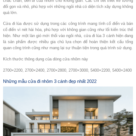
chắc chắn, bền bỉ của nhôm cho không gian. Các chi tiết thiết kế tương
đối gọn và nhỏ, phù hợp với những ngôi nhà có diện tích xây dựng không
quá lớn.
Cửa đi lùa được sử dụng trong các công trình mang tính cổ điển và bán
cổ điển vì nét hài hòa, phù hợp với không gian cũng như lối kiến trúc thể
hiện. Như một làn gió mới thổi vào ngôi nhà, cửa đi lùa 3 cánh hiện đang
là sản phẩm được nhiều gia chủ lựa chọn để hoàn thiện kết cấu tổng
quan công trình cũng như mang lại sự thuận tiện trong quá trình sử dụng.
Kích thước thông dụng của dòng cửa nhôm này
2700×2200, 2700×2400, 2700×2800, 2700×3000, 5400×2200, 5400×2400
Những mẫu cửa đi nhôm 3 cánh đẹp nhất 2022