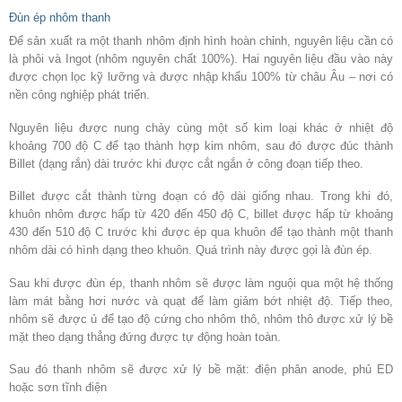
Đùn ép nhôm thanh
Để sản xuất ra một thanh nhôm định hình hoàn chỉnh, nguyên liệu cần có
là phôi và Ingot (nhôm nguyên chất 100%). Hai nguyên liệu đầu vào này
được chọn lọc kỹ lưỡng và được nhập khẩu 100% từ châu Âu – nơi có
nền công nghiệp phát triển.
Nguyên liệu được nung chảy cùng một số kim loại khác ở nhiệt độ
khoảng 700 độ C để tạo thành hợp kim nhôm, sau đó được đúc thành
Billet (dạng rắn) dài trước khi được cắt ngắn ở công đoạn tiếp theo.
Billet được cắt thành từng đoạn có độ dài giống nhau. Trong khi đó,
khuôn nhôm được hấp từ 420 đến 450 độ C, billet được hấp từ khoảng
430 đến 510 độ C trước khi được ép qua khuôn để tạo thành một thanh
nhôm dài có hình dạng theo khuôn. Quá trình này được gọi là đùn ép.
Sau khi được đùn ép, thanh nhôm sẽ được làm nguội qua một hệ thống
làm mát bằng hơi nước và quạt để làm giảm bớt nhiệt độ. Tiếp theo,
nhôm sẽ được ủ để tạo độ cứng cho nhôm thô, nhôm thô được xử lý bề
mặt theo dạng thẳng đứng được tự động hoàn toàn.
Sau đó thanh nhôm sẽ được xử lý bề mặt: điện phân anode, phủ ED
hoặc sơn tĩnh điện