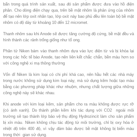
bẩn trong quá trình sản xuất, sau đó sản phẩm được đưa vào hồ điện
phân. Cho dòng điện chạy qua, trên bề mặt nhôm là phản ứng của nhôm
để tạo nên lớp oxit nhân tạo, lớp oxit này bao phủ đều lên toàn bộ bề mặt
nhôm có độ dày từ khoảng 10 đến 12 micromet.
Thanh nhôm sau khi Anode sẽ được tăng cường độ cứng, bề mặt đều và
hình thành các rảnh trống giống như tổ ong.
Phân tử Niken bám vào thanh nhôm dựa vào lực điện từ và bị khóa lại
trong các hốc tế bào Anode, tạo nên liên kết chắc chắn, bền màu hơn so
với công nghệ xi mạ thông thường
Vốn dĩ Niken là kim loại có chi phí khá cao, nên hầu hết các nhà máy
trong nước không sử dụng kim loại này, mà sử dụng kẽm hoặc tạo màu
bằng các phương pháp khác như nhuộm, nhưng chất lượng giữa những
công nghệ này sẽ khác nhau.
Khi anode với kim loại kẽm, sản phẩm cho ra màu không được rực rỡ
(có ánh xanh). Do thành phần kẽm khi tác dụng với CO
2
ngoài môi
trường sẽ tạo thành lớp bảo vệ thụ động Hydrozincit làm cho sản phẩm
bị xỉn màu. Niken không chịu tác động từ môi trường, chỉ bị oxy hóa ở
nhiệt độ trên 400 độ, vì vậy đảm bảo được bề mặt không bị biến màu
trong thời gian sử dụng.