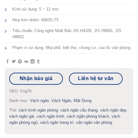
Kính sử dụng: 5 ~ 12 mm
Hợp kim nhôm: 6063S-T5
Tiêu chuẩn: Công nghệ Nhật Bản JIS H4100, JIS H8601, JIS
H8602
Phạm vi sử dụng: Nhà phố, biệt thự, chung cư, cao ốc văn phòng
Nhận báo giá
Liên hệ tư vấn
SKU:
Vng76
Danh mục:
Vách ngăn
,
Vách Ngăn, Mặt Dựng
Thẻ:
vách kính ngăn phòng
,
vách ngăn cầu thang
,
vách ngăn đẹp
,
vách ngăn gài
,
vách ngăn kính
,
vách ngăn phòng khách
,
vách
ngăn phòng ngủ
,
vách ngăn trang trí
,
văn ngăn văn phòng