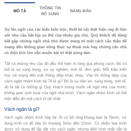
THÔNG TIN
MÔ TẢ
BẢNG MÀU
BỔ SUNG
Sự lên ngôi của các kiểu kiến trúc, thiết kế nội thất hiện nay đi liền
với nhu cầu bắt kịp xu thế của nhiều gia chủ. Quý khách dễ dàng
bắt gặp những ngôi nhà nhỏ được trang trí một cách cẩn thận để
mang đến không gian sống thực sự thoải mái hay những căn nhà
có diện tích lớn vẫn muốn bài trí thật xứng tầm.
Tất cả những nhu cầu đó đều thể hiện rõ ràng qua phong cách. Đó có
thể là sự sang trọng, sự uy nghiêm, tinh tế, đơn giản. Mỗi kiểu kiến
trúc sẽ mang đến một thông điệp khác nhau. Vậy thì thông điệp của
vách ngăn nhôm kính hệ 76 là gì? Đó là sự tiện lợi, sang trọng, tinh tế,
đó là tất cả những gì Quý khách mong muốn về ngôi nhà của mình,
không gian sinh hoạt của ngôi nhà mình. Vách ngăn nhôm kính sẽ thể
hiện điều đó một cách rõ rệt nhất.
Vách ngăn là gì?
Vách ngăn nhôm kính hộp hệ 76 có bề rộng khung bao là 76mm, sử
dụng kính có độ dày từ khoảng 5mm đến 12mm. Có nhiều loại kính
được sử dụng để lắp đặt cho vách ngăn, nhưng điển hình nhất vẫn là