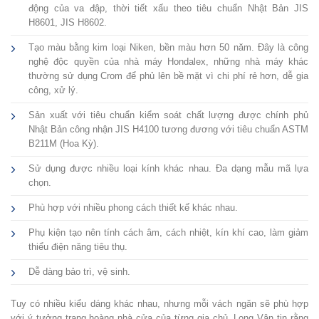
động của va đập, thời tiết xấu theo tiêu chuẩn Nhật Bản JIS
H8601, JIS H8602.
Tạo màu bằng kim loại Niken, bền màu hơn 50 năm. Đây là công
nghệ độc quyền của nhà máy Hondalex, những nhà máy khác
thường sử dụng Crom để phủ lên bề mặt vì chi phí rẻ hơn, dễ gia
công, xử lý.
Sản xuất với tiêu chuẩn kiểm soát chất lượng được chính phủ
Nhật Bản công nhận JIS H4100 tương đương với tiêu chuẩn ASTM
B211M (Hoa Kỳ).
Sử dụng được nhiều loại kính khác nhau. Đa dạng mẫu mã lựa
chọn.
Phù hợp với nhiều phong cách thiết kế khác nhau.
Phụ kiện tạo nên tính cách âm, cách nhiệt, kín khí cao, làm giảm
thiểu điện năng tiêu thụ.
Dễ dàng bảo trì, vệ sinh.
Tuy có nhiều kiểu dáng khác nhau, nhưng mỗi vách ngăn sẽ phù hợp
với ý tưởng trang hoàng nhà cửa của từng gia chủ. Long Vân tin rằng