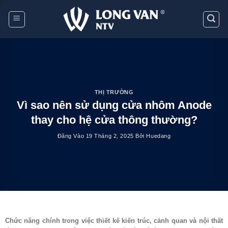
Bỏ
qua
nội
dung
THỊ TRƯỜNG
Vì sao nên sử dụng cửa nhôm Anode
thay cho hệ cửa thông thường?
Đăng Vào
19 Tháng 2, 2025
Bởi
Huedang
Chức năng chính trong việc thiết kế kiến trúc, cảnh quan và nội thất