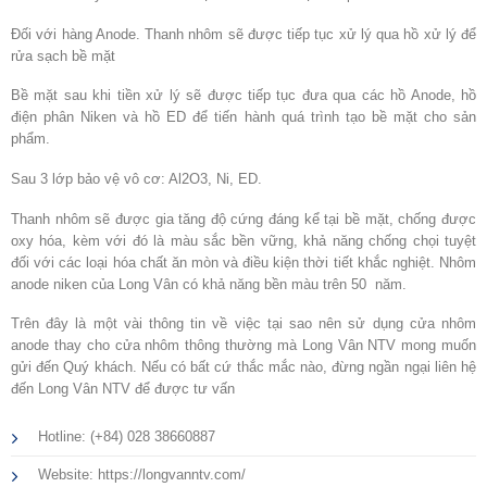
Đối với hàng Anode. Thanh nhôm sẽ được tiếp tục xử lý qua hồ xử lý để
rửa sạch bề mặt
Bề mặt sau khi tiền xử lý sẽ được tiếp tục đưa qua các hồ Anode, hồ
điện phân Niken và hồ ED để tiến hành quá trình tạo bề mặt cho sản
phẩm.
Sau 3 lớp bảo vệ vô cơ: Al
2
O
3
, Ni, ED.
Thanh nhôm sẽ được gia tăng độ cứng đáng kể tại bề mặt, chống được
oxy hóa, kèm với đó là màu sắc bền vững, khả năng chống chọi tuyệt
đối với các loại hóa chất ăn mòn và điều kiện thời tiết khắc nghiệt. Nhôm
anode niken của Long Vân có khả năng bền màu trên 50 năm.
Trên đây là một vài thông tin về việc tại sao nên sử dụng cửa nhôm
anode thay cho cửa nhôm thông thường mà Long Vân NTV mong muốn
gửi đến Quý khách. Nếu có bất cứ thắc mắc nào, đừng ngần ngại liên hệ
đến Long Vân NTV để được tư vấn
Hotline: (+84) 028 38660887
Website: https://longvanntv.com/