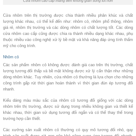
Cửa nhôm cao cấp mang đến không gian sống tốt hơn
Cửa nhôm trên thị trường được chia thành nhiều phân khúc và chất
lượng khác nhau, có thể kể đến như: nhôm cỏ, nhôm phổ thông, nhôm
giá rẻ, nhôm thị trường và các dòng nhôm có chất lượng tốt. Các dòng
cửa nhôm cao cấp cũng được chia ra thành nhiều dạng khác nhau, phụ
thuộc nhiều vào công nghệ xử lý bề mặt và khả năng đáp ứng tính thẩm
mỹ cho công trình.
Nhôm cỏ
Các sản phẩm nhôm cỏ không được đánh giá cao trên thị trường, chất
lượng tương đối thấp và bề mặt không được xử lý cẩn thận như những
dòng nhôm khác. Tuy nhiên, cửa nhôm cỏ thường là lựa chọn cho những
công trình gấp rút thời gian hoàn thành vì thời gian đùn ép tương đối
nhanh.
Kiểu dáng màu màu sắc của nhôm cỏ tương đối giống với các dòng
nhôm trên thị trường, được sử dụng trong nhiều không gian và thiết kế
khác nhau, thời gian sử dụng tương đối ngắn và có thể thay thế trong
trường hợp cần thiết.
Các xưởng sản xuất nhôm cỏ thường có quy mô tương đối nhỏ, quy
trình sản xuất được rút gọn nên khả năng cung ứng tương đối nhanh.